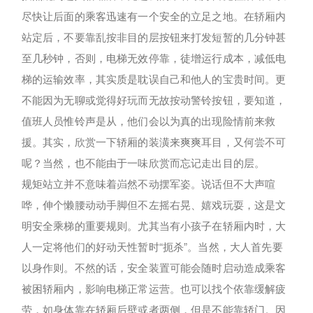
尽快让后面的乘客迅速有一个安全的立足之地。在轿厢内
站定后，不要靠乱按非目的层按钮来打发短暂的几分钟甚
至几秒钟，否则，电梯无效停靠，徒增运行成本，减低电
梯的运输效率，其实质是耽误自己和他人的宝贵时间。更
不能因为无聊或觉得好玩而无故按动警铃按钮，要知道，
值班人员惟铃声是从，他们会以为真的出现险情前来救
援。其实，欣赏一下轿厢的装潢来爽爽耳目，又何尝不可
呢？当然，也不能由于一味欣赏而忘记走出目的层。
规矩站立并不意味着岿然不动摆军姿。说话但不大声喧
哗，伸个懒腰动动手脚但不左摇右晃、嬉戏玩耍，这是文
明安全乘梯的重要规则。尤其当有小孩子在轿厢内时，大
人一定将他们的好动天性暂时“扼杀”。当然，大人首先要
以身作则。不然的话，安全装置可能会随时启动造成乘客
被困轿厢内，影响电梯正常运营。也可以找个依靠缓解疲
劳，如身体靠在轿厢后壁或者两侧，但是不能靠轿门。因