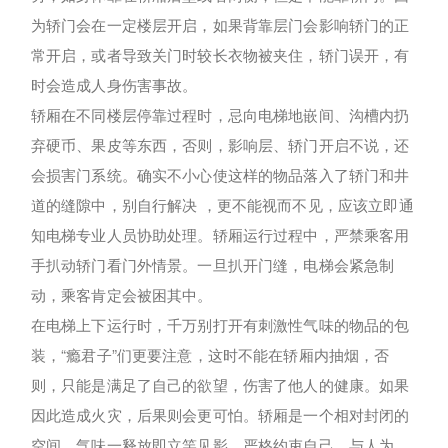
为轿门会在一定楼层开启，如果背靠层门会影响轿门的正
常开启，或者导致关门时较长衣物被夹住，轿门误开，有
时会造成人身伤害事故。
轿厢在不同楼层停靠过程时，忌向电梯地嵌间、沟槽内扔
弃硬币、果皮等东西，否则，影响层、轿门开启不说，还
会损害门系统。确实不小心使这样的物品落入了轿门和井
道的缝隙中，别自行解决 ，更不能视而不见，应该立即通
知电梯专业人员协助处理。轿厢运行过程中，严禁乘客用
手扒动轿门看门外情景。一旦扒开门缝，电梯会紧急制
动，乘客肯定会被困其中。
在电梯上下运行时，千万别打开有刺激性气味的物品的包
装，“瘾君子”们更要注意，这时不能在轿厢内抽烟，否
则，只能是满足了自己的欲望，伤害了他人的健康。如果
因此造成火灾，后果则会更可怕。轿厢是一个相对封闭的
空间，气味一释放即立竿见影。严格约束自己，与人为