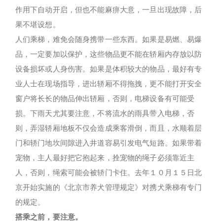
作用下自动开启，但也不能麻痹大意，一旦出现故障，后
果不堪设想。
人们乘梯，难免会随身携带一些东西。如果是易燃、易爆
品，一定要加以保护，这些物品更不能在轿厢内存放以防
设备损坏或人身伤害。如果是体积较大的物品，最好有专
业人士在现场指导，进出轿厢不得拖拽，更不能打开安全
窗户将长长的物品伸出轿厢，否则，电梯设备有可能受
损。下雨天尤其要注意，不将流水的雨具带入电梯，否
则，弄湿轿厢地板不仅会造成乘客滑倒，而且，水顺着层
门和轿门地坎间隙进入井道容易引发电气短路。如果带着
宠物，主人最好把它抱起来，拴宠物的绳子必须靠近主
人，否则，绳索可能会被轿门卡住。去年１０月１５日北
京开始实施的《北京市养犬管理规定》对携犬乘梯有专门
的规定。
搭乘之前，要注意。