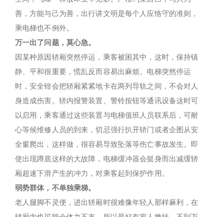
善，方能与己为善，出行讲文明是每个人应恪守的准则，
乘电梯也不例外。
万一出了问题，莫心急。
因某种原因轿厢突然停运，乘客被困其中，这时，保持镇
静、平和很重要，慌乱反而容易出麻烦。电梯突然停运
时，安全钳会把轿厢紧紧地卡在两列导轨之间，不会对人
身造成伤害。轿内报警装置、警铃按钮等通讯设备这时可
以启用，乘客通过这些装置与电梯值班人员联系后，可耐
心等候维修人员的到来，切忌强行扒开轿门或者企图从安
全窗爬出，这样做，很容易导致坠落等伤亡事故发生。即
使出现蹲底这样的大故障，电梯缓冲器会挺身而出减缓轿
厢超速下滑产生的冲力，对乘客起到保护作用。
弱势群体，不单独乘梯。
老人腿脚不灵便，进出轿厢时很难像年轻人那样麻利，在
轿厢内也可能会体力不支，所以最好有家人搀扶，不到万