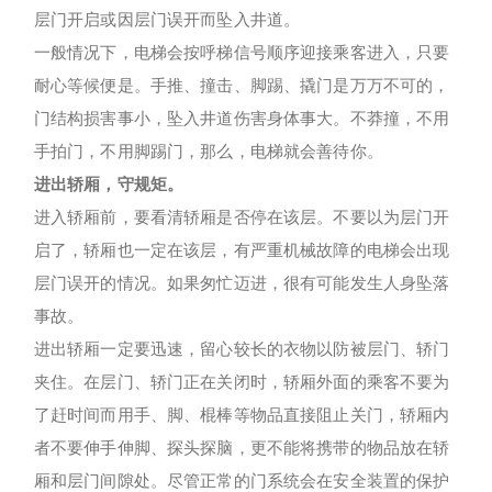
层门开启或因层门误开而坠入井道。
一般情况下，电梯会按呼梯信号顺序迎接乘客进入，只要
耐心等候便是。手推、撞击、脚踢、撬门是万万不可的，
门结构损害事小，坠入井道伤害身体事大。不莽撞，不用
手拍门，不用脚踢门，那么，电梯就会善待你。
进出轿厢，守规矩。
进入轿厢前，要看清轿厢是否停在该层。不要以为层门开
启了，轿厢也一定在该层，有严重机械故障的电梯会出现
层门误开的情况。如果匆忙迈进，很有可能发生人身坠落
事故。
进出轿厢一定要迅速，留心较长的衣物以防被层门、轿门
夹住。在层门、轿门正在关闭时，轿厢外面的乘客不要为
了赶时间而用手、脚、棍棒等物品直接阻止关门，轿厢内
者不要伸手伸脚、探头探脑，更不能将携带的物品放在轿
厢和层门间隙处。尽管正常的门系统会在安全装置的保护