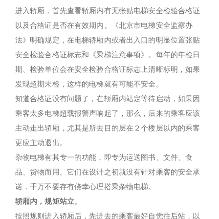
进入轿厢，首先查看轿厢内有无张贴电梯安全检验合格证
以及合格证是否在有效期内。《北京市电梯安全监察办
法》明确规定，在电梯轿厢内或者出入口的明显位置张贴
安全检验合格证标志和《乘梯注意事项》。每年的年检日
期、检验单位会在安全检验合格证标志上清晰标明，如果
发现超期未检，这样的电梯就有可能不安全。
知道合格证没有问题了，在轿厢内站定等待启动，如果因
乘客太多电梯超载报警声响起了，那么，后来的乘客应该
主动走出轿厢，尤其是所去目的层在２个楼层以内的乘客
更应主动退出。
杂物电梯有其专一的功能，即专为运送图书、文件、食
品、货物而用。它们在设计之初就没有针对乘客的安全承
诺，千万不要存有侥幸心理搭乘杂物电梯。
轿厢内，规矩站立
。
按照规则进入轿厢后，先进去的乘客最好自觉往后站，以